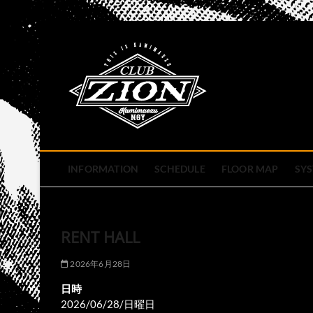
Skip
to
club zion 
content
名古屋市中区上前津のライ
INFORMATION
SCHEDULE
FLOOR MAP
SY
RENT HALL
2026年6月28日
日時
2026/06/28/日曜日