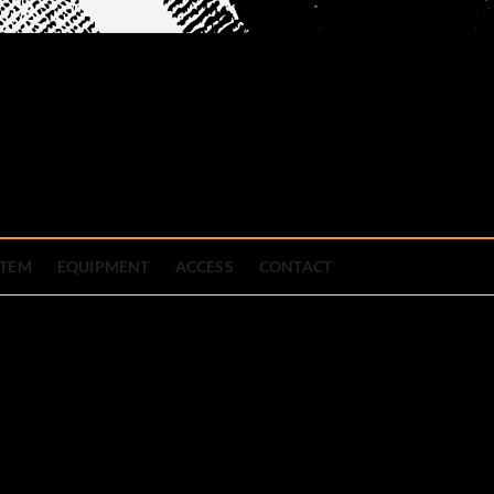
official site
ブハウス
STEM
EQUIPMENT
ACCESS
CONTACT