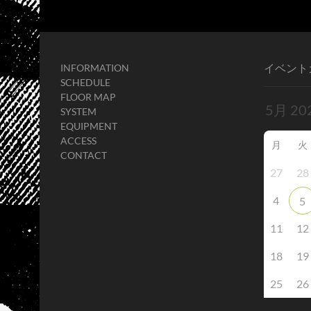
イベント
INFORMATION
SCHEDULE
FLOOR MAP
SYSTEM
EQUIPMENT
ACCESS
月
火
CONTACT
27
28
4
5
11
12
18
19
25
26