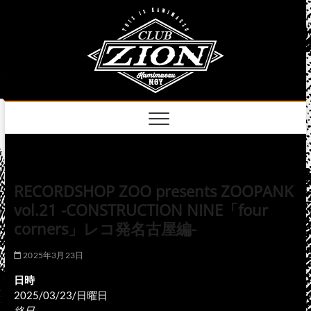
Skip
club
to
名古屋市中区上前
津のライブハウス
content
zion
official
site
RECORDSHOP ZOO presents ZOOPANK
vol.21 -CONSTRUCTION NINE「four
corners」レコ発名古屋編-
2025年3月23日
日時
2025/03/23/日曜日
終日