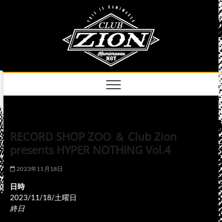
Skip
club
to
名古屋市中区上前
津のライブハウス
content
zion
official
site
RECORD SHOP ZOO ＆ Club Zion
presents HYPER NOTHING Vol.4
2023年11月18日
日時
2023/11/18/土曜日
終日