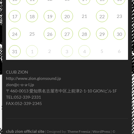
21
23
17
18
19
20
22
25
24
26
27
28
29
30
2
5
6
31
1
3
4
CLUB ZION
http://www.zion.gionsound.jp
zion@c-o-a-l.jp
〒460-0013 愛知県名古屋市中区上前津2-1-10 GIONビル1F
TEL:052-339-2331
FAX:052-339-2345
club zion official site
| Designed by:
Theme Freesia
|
WordPress
| ©