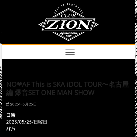
Skip
club
to
名古屋市中区上前
津のライブハウス
content
zion
official
site
NO❤︎AF This is SKA iDOL TOUR〜名古屋
編 爆音SET ONE MAN SHOW
2025年5月25日
日時
2025/05/25/日曜日
終日