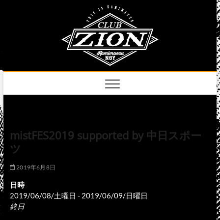
Skip
club
to
名古屋市中区上前
津のライブハウス
content
zion
official
site
mistFES2019 supported by 中日スポー
ツ
2019年6月8日
日時
2019/06/08/土曜日 - 2019/06/09/日曜日
終日