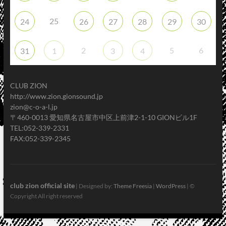
25
24
26
27
28
29
30
2
5
6
31
1
3
4
CLUB ZION
http://www.zion.gionsound.jp
zion@c-o-a-l.jp
〒460-0013 愛知県名古屋市中区上前津2-1-10 GIONビル1F
TEL:052-339-2331
FAX:052-339-2345
club zion official site
| Designed by:
Theme Freesia
|
WordPress
| ©
Copyright All right reserved