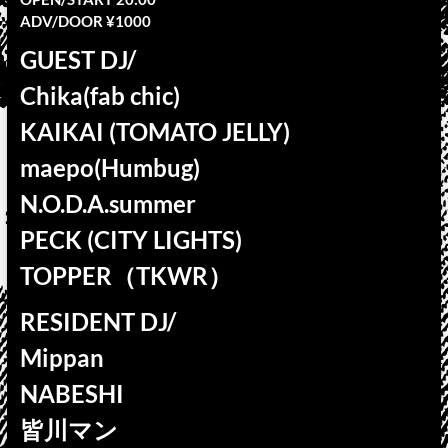
ADV/DOOR ¥1000
GUEST DJ/
Chika(fab chic)
KAIKAI (TOMATO JELLY)
maepo(Humbug)
N.O.D.A.summer
PECK (CITY LIGHTS)
TOPPER（TKWR）
RESIDENT DJ/
Mippan
NABESHI
皆川マン