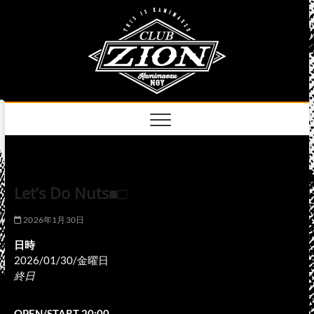
Skip
club
to
名古屋市中区上前
津のライブハウス
content
zion
official
site
Let’s Do Nuts■□
2026年1月30日
日時
2026/01/30/金曜日
終日
OPEN/START 20:00