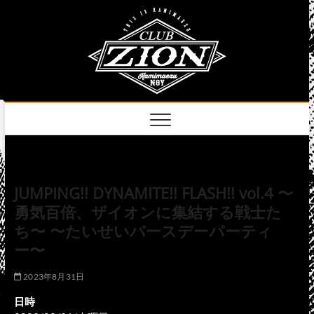
Skip
club
to
名古屋市中区上前
津のライブハウス
content
zion
official
site
JUMPING!! DYNAMITE!! FLASH!! vol.4 〜
勇気百倍、ザイオンに集結する戦士た
ち〜 〜たいせいバースデーパーティ
ー〜
2023年8月31日
日時