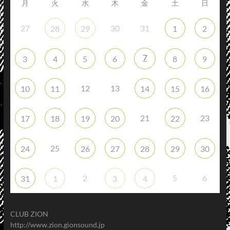
月
火
水
木
金
土
日
27
30
31
28
29
1
2
7
3
4
5
6
8
9
12
13
10
11
14
15
16
21
23
17
18
19
20
22
25
24
26
27
28
29
30
2
5
6
31
1
3
4
CLUB ZION
http://www.zion.gionsound.jp