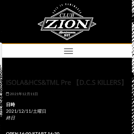
Skip
club
to
名古屋市中区上前
津のライブハウス
content
zion
official
site
ISOLA&HCS&TML Pre 【D.C.S KILLERS】
2021年12月11日
日時
2021/12/11/土曜日
終日
OPEN 16:00/START 16:30