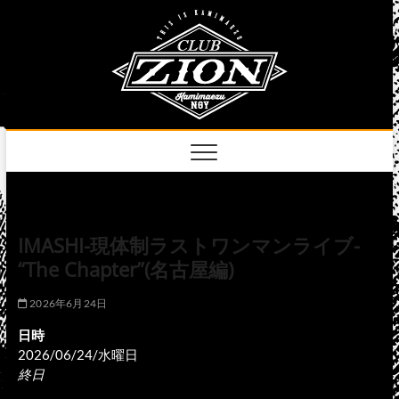
Skip
club
to
名古屋市中区上前
津のライブハウス
content
zion
official
site
IMASHI-現体制ラストワンマンライブ-
“The Chapter”(名古屋編)
2026年6月24日
日時
2026/06/24/水曜日
終日