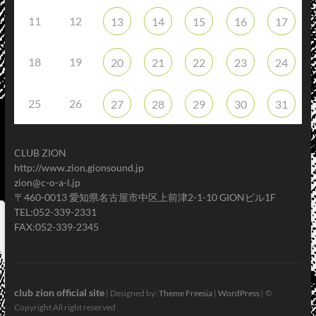
11
12
13
14
15
16
17
18
19
20
21
22
23
24
25
26
27
28
29
30
31
CLUB ZION
http://www.zion.gionsound.jp
zion@c-o-a-l.jp
〒460-0013 愛知県名古屋市中区上前津2-1-10 GIONビル1F
TEL:052-339-2331
FAX:052-339-2345
club zion official site
| Designed by:
Theme Freesia
|
WordPress
| ©
Copyright All right reserved