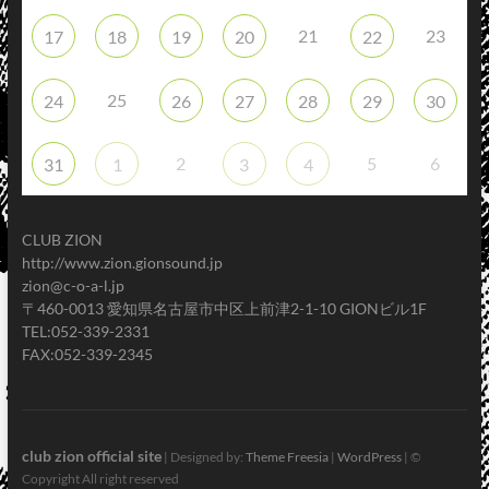
21
23
17
18
19
20
22
25
24
26
27
28
29
30
2
5
6
31
1
3
4
CLUB ZION
http://www.zion.gionsound.jp
zion@c-o-a-l.jp
〒460-0013 愛知県名古屋市中区上前津2-1-10 GIONビル1F
TEL:052-339-2331
FAX:052-339-2345
club zion official site
| Designed by:
Theme Freesia
|
WordPress
| ©
Copyright All right reserved