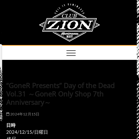
Skip
club
to
名古屋市中区上前
津のライブハウス
content
zion
official
site
“GoneR Presents” Day of the Dead
Vol.31 ～GoneR Only Shop 7th
Anniversary～
2024年12月15日
日時
2024/12/15/日曜日
終日