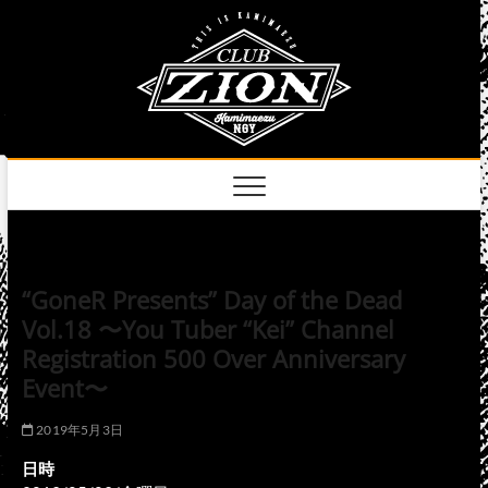
Skip
club
to
名古屋市中区上前
津のライブハウス
content
zion
official
site
“GoneR Presents” Day of the Dead
Vol.18 〜You Tuber “Kei” Channel
Registration 500 Over Anniversary
Event〜
2019年5月3日
日時