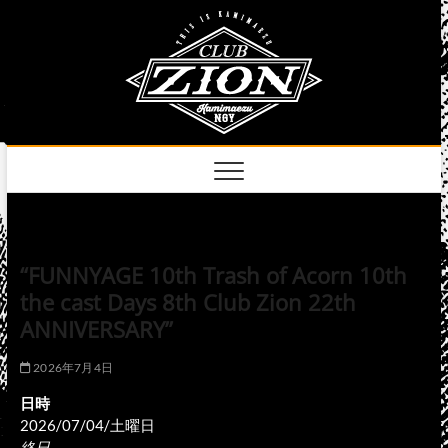
Skip
club
to
名古屋市中区上前
津のライブハウス
content
zion
official
site
“FUNNYAGE 10th Trash of Acorn 10th
the cast Days 8th Club Zion 22th
ANNIVERSARY”
2026年7月4日
日時
2026/07/04/土曜日
終日