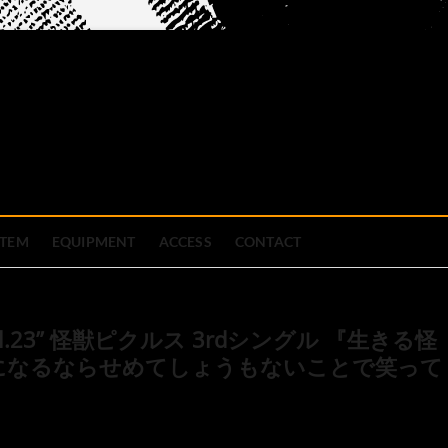
official site
ブハウス
STEM
EQUIPMENT
ACCESS
CONTACT
res? Vol.23” 怪獣ピクルス 3rdシングル 『生きる怪
になるならせめてしょうもないことで笑って