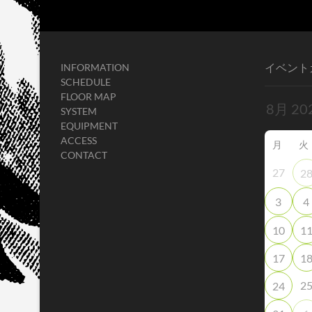
イベント
INFORMATION
SCHEDULE
FLOOR MAP
SYSTEM
EQUIPMENT
ACCESS
月
火
CONTACT
27
2
3
4
10
1
17
1
2
24