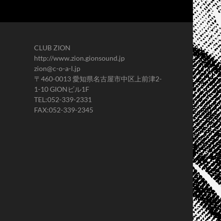
CLUB ZION
http://www.zion.gionsound.jp
zion@c-o-a-l.jp
〒460-0013 愛知県名古屋市中区上前津2-
1-10 GIONビル1F
TEL:052-339-2331
FAX:052-339-2345