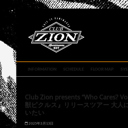
Skip
to
club zion 
content
名古屋市中区上前津のライ
INFORMATION
SCHEDULE
FLOOR MAP
SY
Club Zion presents “Who Ca
獣ピクルス』リリースツアー 大人
いたい
2025年3月13日