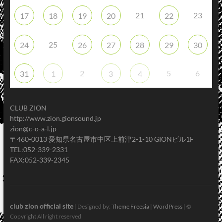
21
23
17
18
19
20
22
25
24
26
27
28
29
30
2
5
6
31
1
3
4
CLUB ZION
http://www.zion.gionsound.jp
zion@c-o-a-l.jp
〒460-0013 愛知県名古屋市中区上前津2-1-10 GIONビル1F
TEL:052-339-2331
FAX:052-339-2345
club zion official site
| Designed by:
Theme Freesia
|
WordPress
| ©
Copyright All right reserved