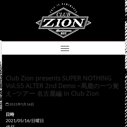
Skip
club
to
名古屋市中区上前
津のライブハウス
content
zion
official
site
Club Zion presents SUPER NOTHING
Vol.55 ALTER 2nd Demo ~馬鹿の一つ覚
え~ツアー 名古屋編 in Club Zion
2021年5月16日
日時
2021/05/16/日曜日
終日