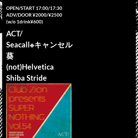
OPEN/START 17:00/17:30
ADV/DOOR ¥2000/¥2500
(w/o 1drink¥600)
ACT/
Seacall※キャンセル
葵
(not)Helvetica
Shiba Stride