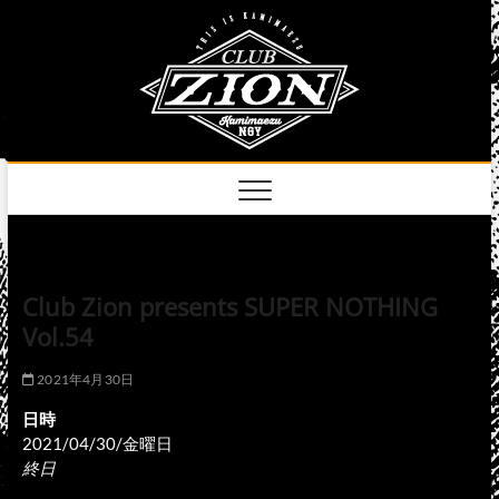
Skip
club
to
名古屋市中区上前
津のライブハウス
content
zion
official
site
Club Zion presents SUPER NOTHING
Vol.54
2021年4月30日
日時
2021/04/30/金曜日
終日