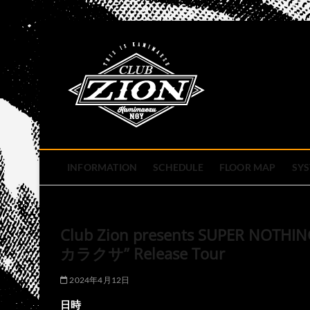
Skip
to
club zion 
content
名古屋市中区上前津のライ
INFORMATION
SCHEDULE
FLOOR MAP
SY
Club Zion presents SUPER NOTHI
カラクサ” Release Tour
2024年4月12日
日時