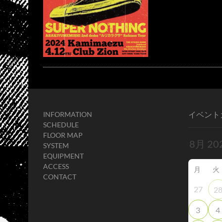
イベント
INFORMATION
SCHEDULE
FLOOR MAP
SYSTEM
EQUIPMENT
ACCESS
月
火
CONTACT
27
2
3
4