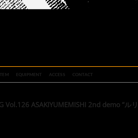
official site
ブハウス
STEM
EQUIPMENT
ACCESS
CONTACT
NG Vol.126 ASAKIYUMEMISHI 2nd demo “ル