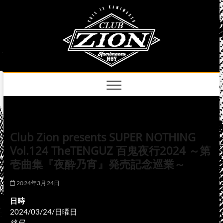
Skip
club
to
名古屋市中区上前
津のライブハウス
content
zion
official
site
Club Zion presents SUPER NOTHING
Vol.124 TheTENGUZ 百鬼夜行2024 ～第
壱曲集『夜酔乃宵』発売記念巡業～
2024年3月24日
日時
2024/03/24/日曜日
終日