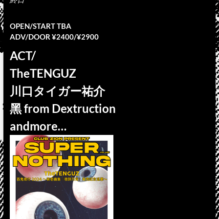
OPEN/START TBA
ADV/DOOR ¥2400/¥2900
ACT/
TheTENGUZ
川口タイガー祐介
黑 from Dextruction
andmore…