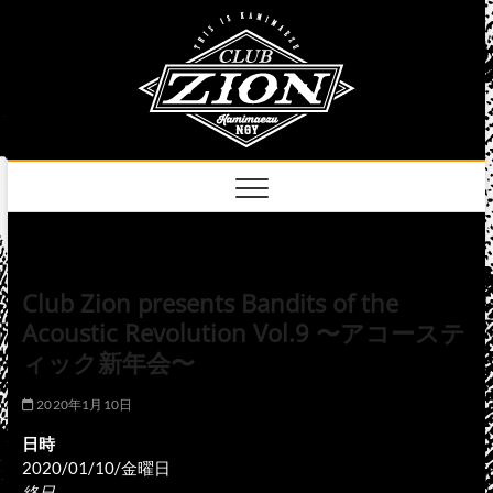
Skip
club
to
名古屋市中区上前
津のライブハウス
content
zion
official
site
Club Zion presents Bandits of the
Acoustic Revolution Vol.9 〜アコーステ
ィック新年会〜
2020年1月10日
日時
2020/01/10/金曜日
終日