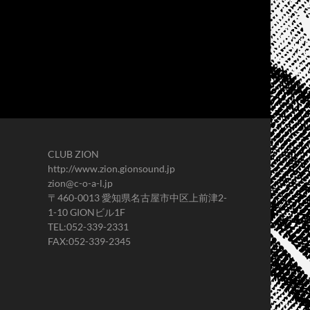
CLUB ZION
http://www.zion.gionsound.jp
zion@c-o-a-l.jp
〒460-0013 愛知県名古屋市中区上前津2-
1-10 GIONビル1F
TEL:052-339-2331
FAX:052-339-2345