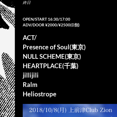
終日
OPEN/START 16:30/17:00
ADV/DOOR ¥2000/¥2500(D別)
ACT/
Presence of Soul(東京)
NULL SCHEME(東京)
HEARTPLACE(千葉)
jillijili
Ralm
Heliostrope