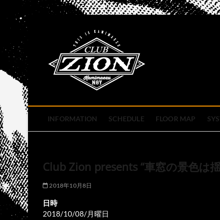
Skip
to
club zion 
content
名古屋市中区上前津のライ
INFORMATION
SCHEDULE
FLOOR MAP
SY
Club Zion presents “車窓の景色
2018年10月8日
日時
2018/10/08/月曜日