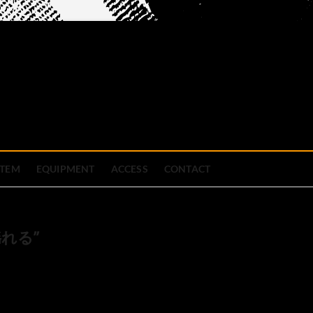
official site
ブハウス
STEM
EQUIPMENT
ACCESS
CONTACT
は揺れる”