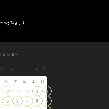
ールが届きます。
カレンダー
水
木
金
土
日
30
31
8
29
1
2
8
5
6
7
9