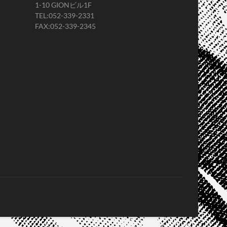
1-10 GIONビル1F
TEL:052-339-2331
FAX:052-339-2345