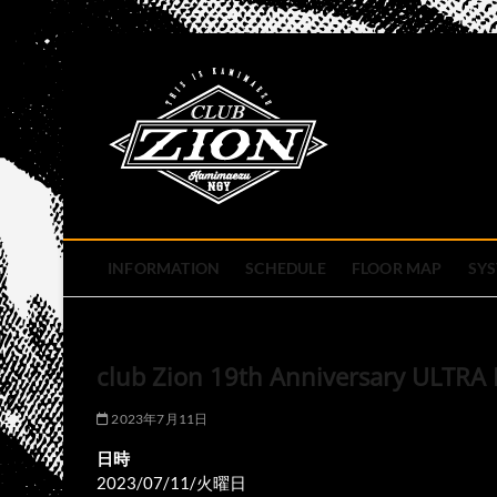
Skip
to
club zion 
content
名古屋市中区上前津のライ
INFORMATION
SCHEDULE
FLOOR MAP
SY
club Zion 19th Anniversary 
2023年7月11日
日時
2023/07/11/火曜日