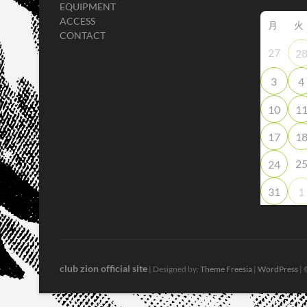
EQUIPMENT
ACCESS
月
火
CONTACT
27
2
3
4
10
1
17
1
2
24
31
1
club zion official site
| Designed by:
Theme Freesia
|
WordPress
| 