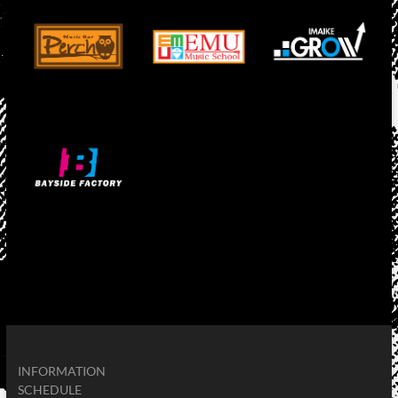
INFORMATION
SCHEDULE