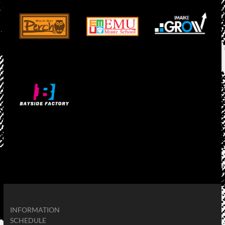
INFORMATION
SCHEDULE