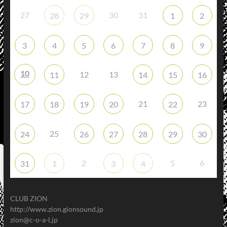
27
30
31
28
29
1
2
3
4
5
6
7
8
9
10
12
13
11
14
15
16
21
23
17
18
19
20
22
25
24
26
27
28
29
30
2
5
6
31
1
3
4
CLUB ZION
http://www.zion.gionsound.jp
zion@c-o-a-l.jp