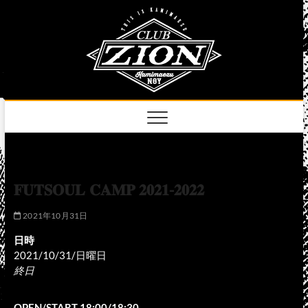
Skip
club
to
名古屋市中区上前
津のライブハウス
content
zion
official
site
𝐅𝐔𝐓𝐒𝐎𝐔𝐋 𝐂𝐀𝐌𝐏 𝟐𝟎𝟐𝟏-𝟐𝟎𝟐𝟐
2021年10月31日
日時
2021/10/31/日曜日
終日
OPEN/START 18:00/18:30