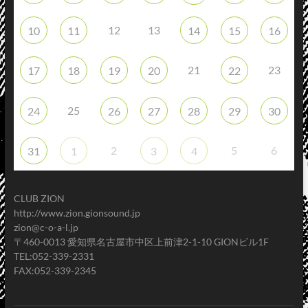
12
13
10
11
14
15
16
21
23
17
18
19
20
22
25
24
26
27
28
29
30
2
5
6
31
1
3
4
CLUB ZION
http://www.zion.gionsound.jp
zion@c-o-a-l.jp
〒460-0013 愛知県名古屋市中区上前津2-1-10 GIONビル1F
TEL:052-339-2331
FAX:052-339-2345