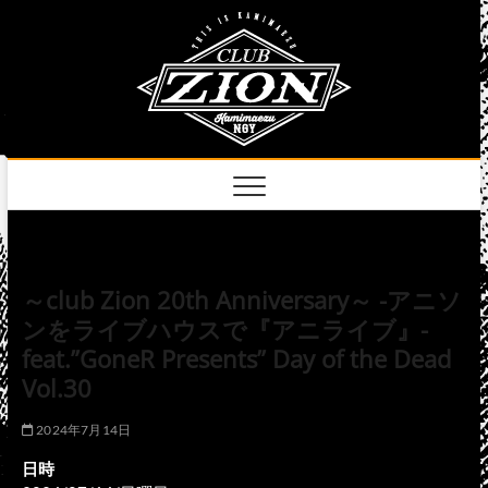
Skip
club
to
名古屋市中区上前
津のライブハウス
content
zion
official
site
～club Zion 20th Anniversary～ -アニソ
ンをライブハウスで『アニライブ』-
feat.”GoneR Presents” Day of the Dead
Vol.30
2024年7月14日
日時