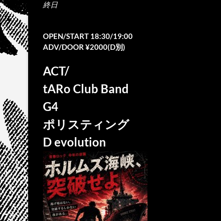
終日
OPEN/START 18:30/19:00
ADV/DOOR ¥2000(D別)
ACT/
tARo Club Band
G4
ポリスティング
D evolution