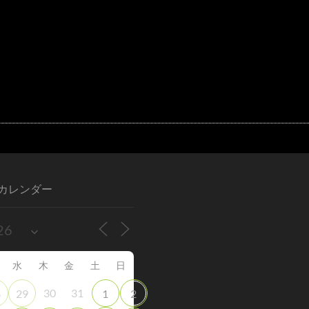
カレンダー
水
木
金
土
日
30
31
8
29
1
2