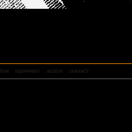
official site
ブハウス
STEM
EQUIPMENT
ACCESS
CONTACT