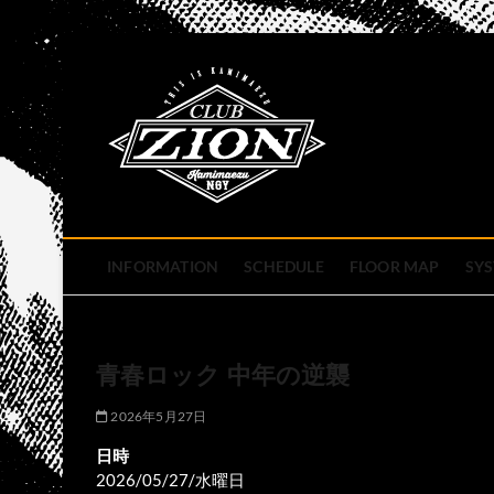
Skip
to
club zion 
content
名古屋市中区上前津のライ
INFORMATION
SCHEDULE
FLOOR MAP
SY
青春ロック 中年の逆襲
2026年5月27日
日時
2026/05/27/水曜日