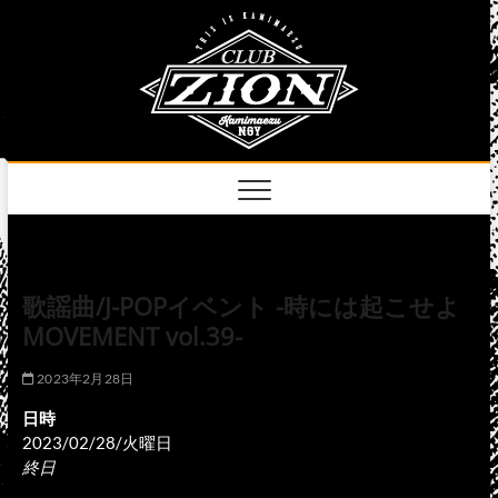
Skip
club
to
名古屋市中区上前
津のライブハウス
content
zion
official
site
歌謡曲/J-POPイベント -時には起こせよ
MOVEMENT vol.39-
2023年2月28日
日時
2023/02/28/火曜日
終日