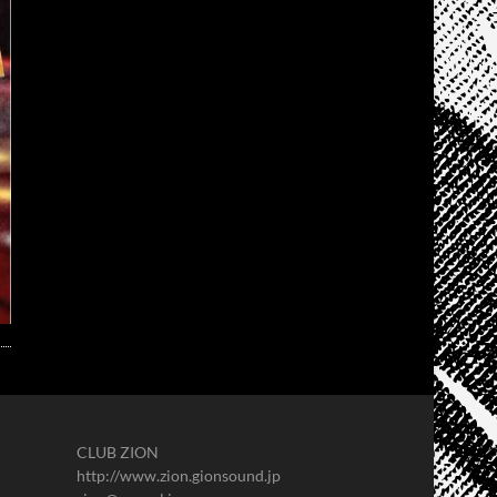
CLUB ZION
http://www.zion.gionsound.jp