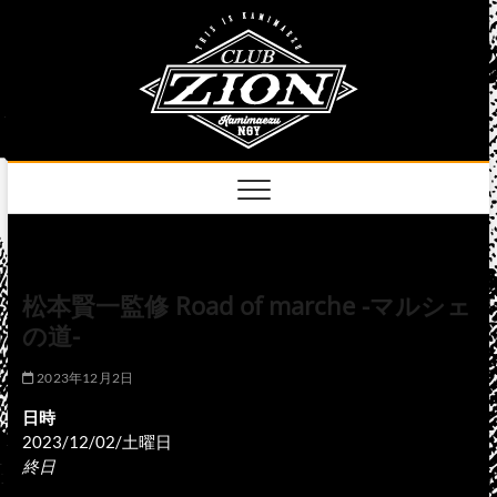
Skip
club
to
名古屋市中区上前
津のライブハウス
content
zion
official
site
松本賢一監修 Road of marche -マルシェ
の道-
2023年12月2日
日時
2023/12/02/土曜日
終日