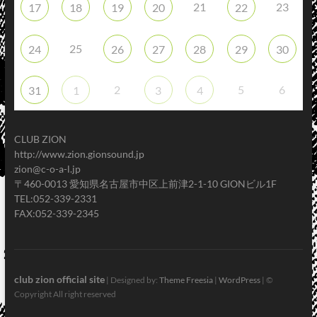
21
23
17
18
19
20
22
25
24
26
27
28
29
30
2
5
6
31
1
3
4
CLUB ZION
http://www.zion.gionsound.jp
zion@c-o-a-l.jp
〒460-0013 愛知県名古屋市中区上前津2-1-10 GIONビル1F
TEL:052-339-2331
FAX:052-339-2345
club zion official site
| Designed by:
Theme Freesia
|
WordPress
| ©
Copyright All right reserved