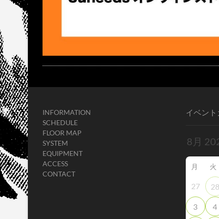
イベント
INFORMATION
SCHEDULE
FLOOR MAP
SYSTEM
EQUIPMENT
ACCESS
月
火
CONTACT
27
2
3
4