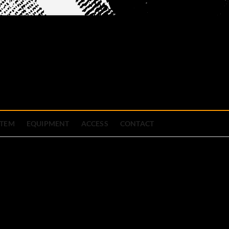
official site
ブハウス
STEM
EQUIPMENT
ACCESS
CONTACT