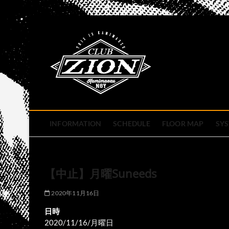
Skip
to
club zion 
content
名古屋市中区上前津のライ
INFORMATION
SCHEDULE
FLOOR MAP
SY
【中止】月曜Suneeds
2020年11月16日
日時
2020/11/16/月曜日