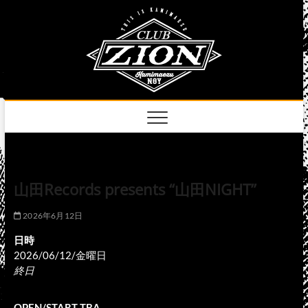
Skip
club
to
名古屋市中区上前
津のライブハウス
content
zion
official
site
山田Records presents “山田NIGHT”
2026年6月12日
日時
2026/06/12/金曜日
終日
OPEN/START TBA