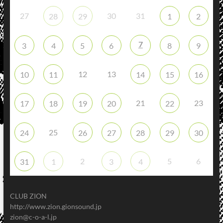
27
30
31
28
29
1
2
7
3
4
5
6
8
9
12
13
10
11
14
15
16
21
23
17
18
19
20
22
25
24
26
27
28
29
30
2
5
6
31
1
3
4
CLUB ZION
http://www.zion.gionsound.jp
zion@c-o-a-l.jp