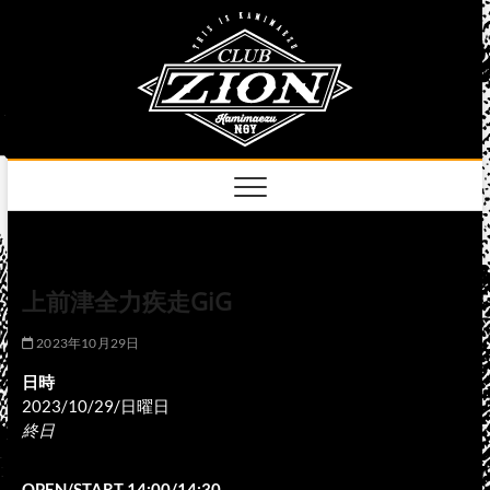
Skip
club
to
名古屋市中区上前
津のライブハウス
content
zion
official
site
上前津全力疾走GiG
2023年10月29日
日時
2023/10/29/日曜日
終日
OPEN/START 14:00/14:30