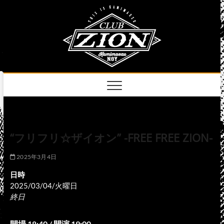
Skip
club
to
名古屋市中区上前
津のライブハウス
content
zion
official
site
“フリフリ☆ザイオン” -FREE FREE ZION-
2025年3月4日
日時
2025/03/04/火曜日
終日
開場 18:40 / 開演 19:00