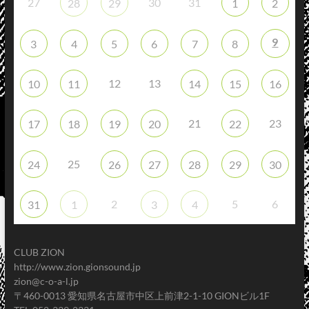
27
30
31
28
29
1
2
9
3
4
5
6
7
8
12
13
10
11
14
15
16
21
23
17
18
19
20
22
25
24
26
27
28
29
30
2
5
6
31
1
3
4
CLUB ZION
http://www.zion.gionsound.jp
zion@c-o-a-l.jp
〒460-0013 愛知県名古屋市中区上前津2-1-10 GIONビル1F