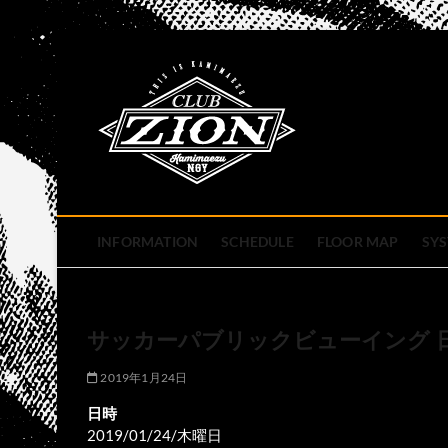
Skip
to
club zion 
content
名古屋市中区上前津のライ
INFORMATION
SCHEDULE
FLOOR MAP
SY
サッカーパブリックビューイング 日本
2019年1月24日
日時
2019/01/24/木曜日