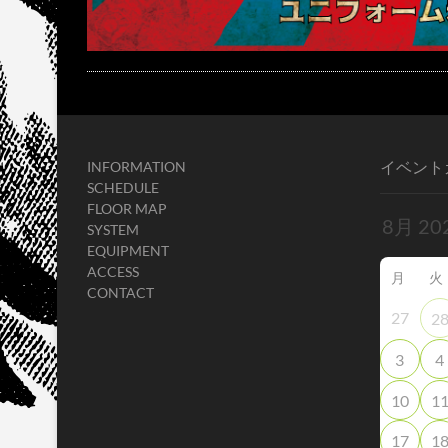
イベント
INFORMATION
SCHEDULE
FLOOR MAP
SYSTEM
EQUIPMENT
ACCESS
月
火
CONTACT
27
2
3
4
10
1
17
1