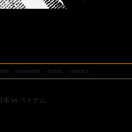
official site
ブハウス
STEM
EQUIPMENT
ACCESS
CONTACT
 vs ベトナム