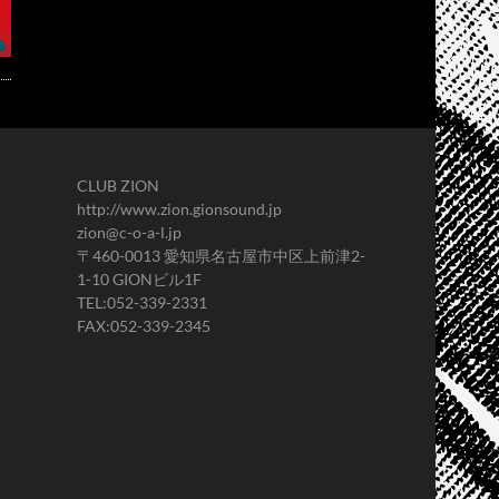
CLUB ZION
http://www.zion.gionsound.jp
zion@c-o-a-l.jp
〒460-0013 愛知県名古屋市中区上前津2-
1-10 GIONビル1F
TEL:052-339-2331
FAX:052-339-2345