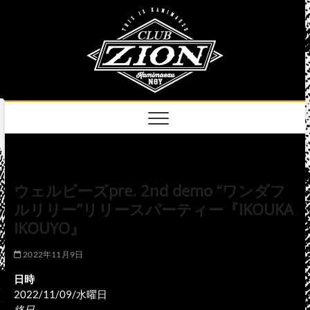
Skip
club
to
名古屋市中区上前
津のライブハウス
content
zion
official
site
ウェルビーズpre. 2nd demo “ワンダフ
ルリリー”リリースパーティー『IKOUKA
IKOUYO』
2022年11月9日
日時
2022/11/09/水曜日
終日