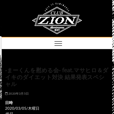
Skip
club
to
名古屋市中区上前
津のライブハウス
content
zion
official
site
-まーくんを慰める会- feat.マサヒロ＆ダ
イキのダイエット対決 結果発表スペシ
ャル
2020年3月5日
日時
2020/03/05/木曜日
終日