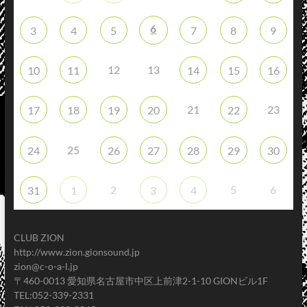
6
3
4
5
7
8
9
12
13
10
11
14
15
16
21
23
17
18
19
20
22
25
24
26
27
28
29
30
2
5
6
31
1
3
4
CLUB ZION
http://www.zion.gionsound.jp
zion@c-o-a-l.jp
〒460-0013 愛知県名古屋市中区上前津2-1-10 GIONビル1F
TEL:052-339-2331