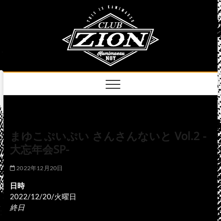
Skip
club
to
名古屋市中区上前
津のライブハウス
content
zion
official
site
まゆこぷいぷい さんさんないと Vol.2 -
大忘年会SP-
2022年12月20日
日時
2022/12/20/火曜日
終日