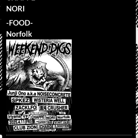
NORI
-FOOD-
Norfolk