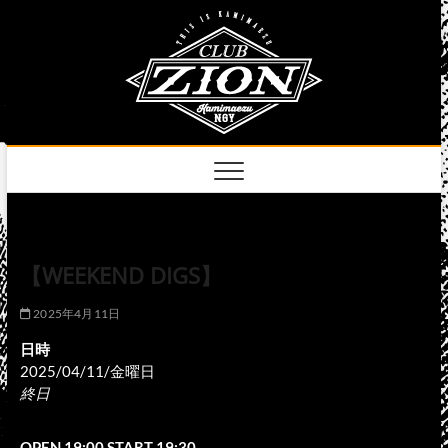
Skip
club
to
名古屋市中区上前
津のライブハウス
content
zion
official
site
【WEEKEND DIGS】
2025年4月11日
日時
2025/04/11/金曜日
終日
OPEN 19:00 START 19:30