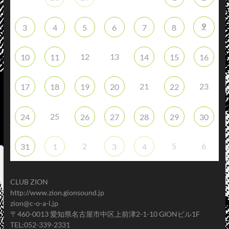
9
3
4
5
6
7
8
12
13
10
11
14
15
16
21
23
17
18
19
20
22
25
24
26
27
28
29
30
2
5
6
31
1
3
4
CLUB ZION
http://www.zion.gionsound.jp
zion@c-o-a-l.jp
〒460-0013 愛知県名古屋市中区上前津2-1-10 GIONビル1F
TEL:052-339-2331