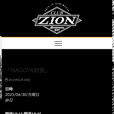
Skip
club
to
名古屋市中区上前
津のライブハウス
content
zion
official
site
「NAGOYA対決」
2025年6月30日
日時
2025/06/30/月曜日
終日
開場19:15 開演19:45