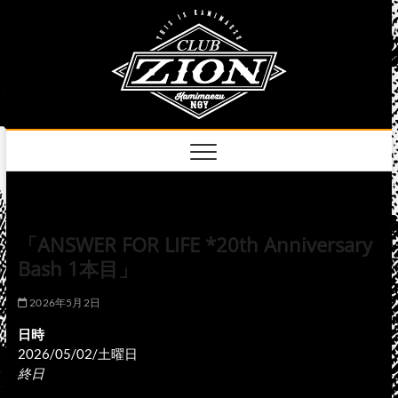
Skip
club
to
名古屋市中区上前
津のライブハウス
content
zion
official
site
「ANSWER FOR LIFE *20th Anniversary
Bash 1本目」
2026年5月2日
日時
2026/05/02/土曜日
終日