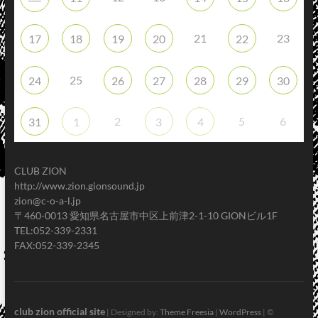
21
23
17
18
19
20
22
25
24
26
27
28
29
30
2
5
6
31
1
3
4
CLUB ZION
http://www.zion.gionsound.jp
zion@c-o-a-l.jp
〒460-0013 愛知県名古屋市中区上前津2-1-10 GIONビル1F
TEL:052-339-2331
FAX:052-339-2345
club zion official site
| Designed by:
Theme Freesia
|
WordPress
| ©