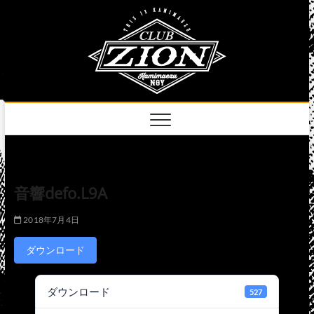
Skip
club
to
名古屋市中区上前
津のライブハウス
content
zion
official
site
音響defo.L9A
2018年7月4日
ダウンロード
ダウンロード
527