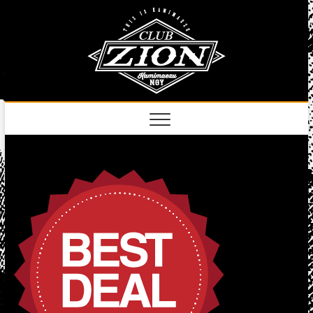
Skip
club
to
名古屋市中区上前
津のライブハウス
content
zion
official
site