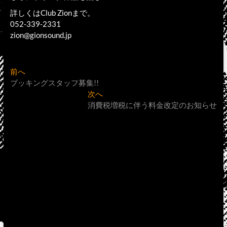
詳しくはClub Zionまで。
052-339-2331
zion@gionsound.jp
投
過
前へ
去
ブッキングスタッフ募集!!
稿
の
次
次へ
ナ
投
の
消費税増税に伴う料金改定のお知らせ
稿:
投
ビ
稿:
ゲ
ー
シ
ョ
ン