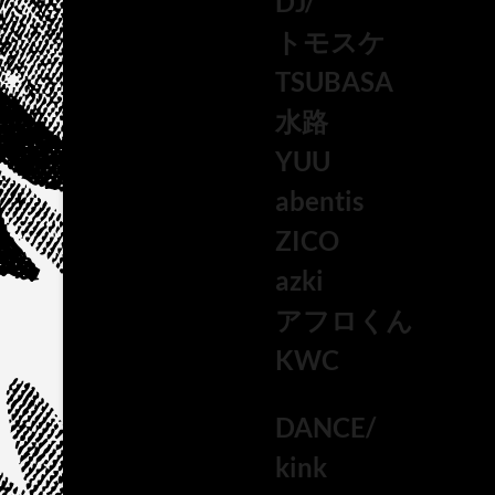
DJ/
トモスケ
TSUBASA
水路
YUU
abentis
ZICO
azki
アフロくん
KWC
DANCE/
kink