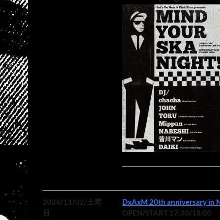
2024/11/02/土曜
DxAxM 20th anniversary i
日
OPEN/START 17:30/18:00