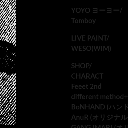
YOYO ヨーヨー/
Tomboy
LIVE PAINT/
WESO(WIM)
SHOP/
CHARACT
Feeet 2nd
different method
BoNHAND (ハ
AnuR (オリジナ
GANG IMARI 