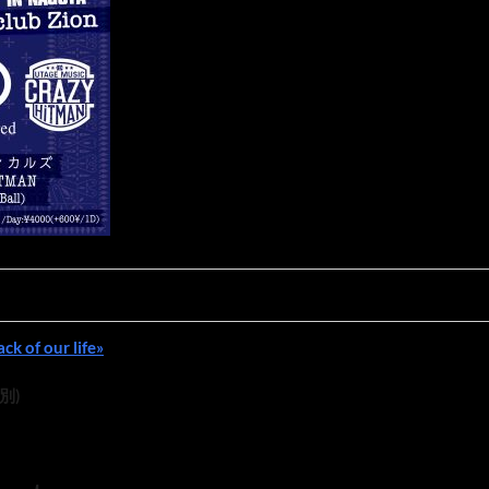
k of our life»
D別)