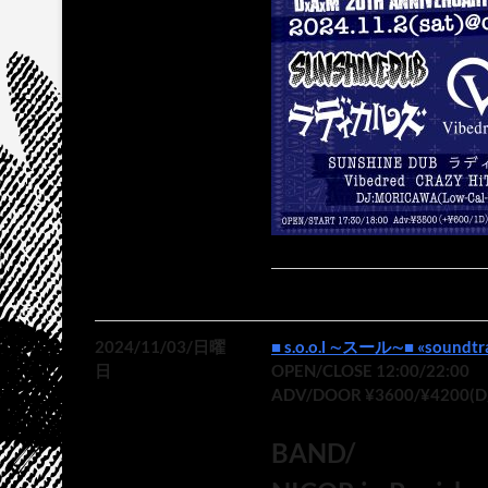
2024/11/03/日曜
■ s.o.o.l ∼スール∼■ «soundtrac
日
OPEN/CLOSE 12:00/22:00
ADV/DOOR ¥3600/¥4200(
BAND/