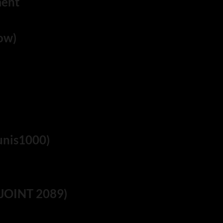
ment
ow)
unis1000)
 JOINT 2089)