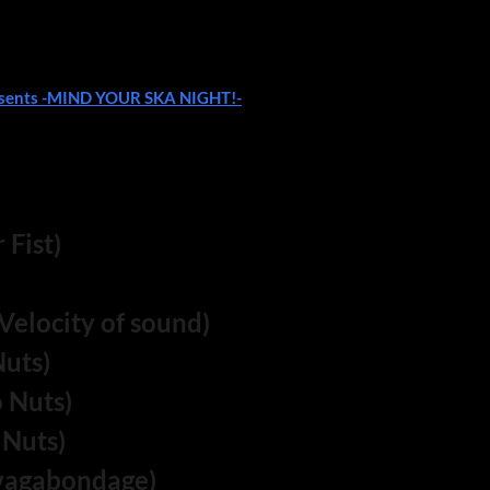
resents -MIND YOUR SKA NIGHT!-
 Fist)
Velocity of sound)
Nuts)
 Nuts)
Nuts)
 vagabondage)