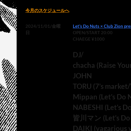
今月のスケジュールへ
2024/11/01/金曜
Let’s Do Nuts × Club Zion p
日
OPEN/START 20:00
CHAEGE ¥1000
DJ/
chacha (Raise Your
JOHN
TORU (7’s market/
Mippan (Let’s Do 
NABESHI (Let’s Do
皆川マン (Let’s Do 
DAIKI (vagarious