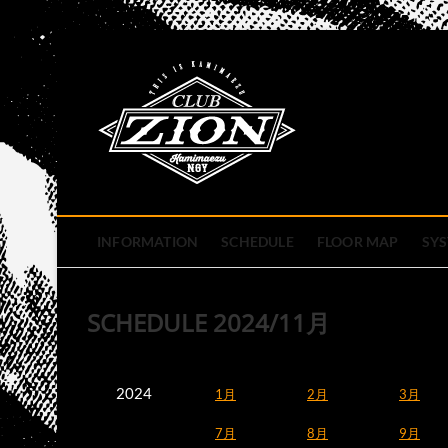
Skip
to
club zion 
content
名古屋市中区上前津のライ
INFORMATION
SCHEDULE
FLOOR MAP
SY
SCHEDULE 2024/11月
2024
1月
2月
3月
7月
8月
9月