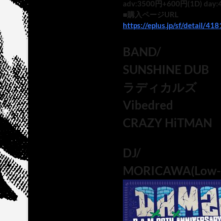
adv:3500円+600円(1D) day
■購入ページURL
https://eplus.jp/sf/detail/
BAND/
SUNSHINE DUB
ラディカルズ
Vibedred
CRAZY HiTMAN
DJ/
MORICAWA(Low-C