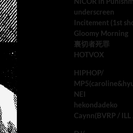
NICOR in Punish
underscreen
Incitement (1st sh
Gloomy Morning
裏切者死罪
HOTVOX
HIPHOP/
MP5(caroline&hy
NEI
hekondadeko
Caynn(BVRP / ILL