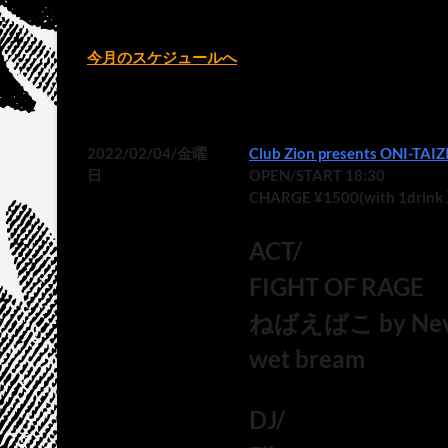
今月のスケジュールへ
2022/02/04/金曜
Club Zion presents ONI-TAIZI
日
OPEN/START 18:30
CHARGE ¥1500(with 1drin
ACT/
FIGHT OF RAGE
ねばえばこ by Never
wet bream
DJ/