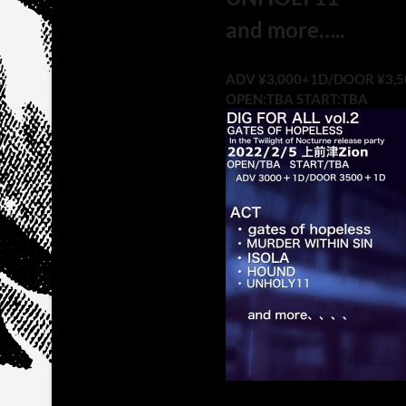
and more…..
ADV ¥3,000+1D/DOOR ¥3,
OPEN:TBA START:TBA