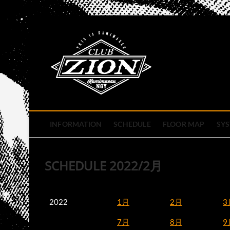
Skip
to
club zion 
content
名古屋市中区上前津のライ
INFORMATION
SCHEDULE
FLOOR MAP
SY
SCHEDULE 2022/2月
2022
1月
2月
3
7月
8月
9