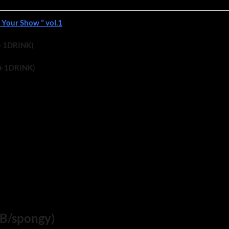
 Your Show ” vol.1
＋1DRINK)
＋1DRINK)
B/spongy)