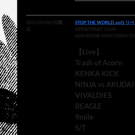
2022/02/06/日曜
STOP THE WORLD .vol1 
日
OPEN/START 16:00
ADV/DOOR 2000/2500(+1D
【Live】
Trash of Acorn
KENKA KICK
NINJA vs AKUDAI
VIVALDIES
BEAGLE
9mile
S/T