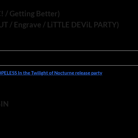
/ Getting Better)
 Engrave / LiTTLE DEViL PARTY)
OPELESS In the Twilight of Nocturne release party
IN