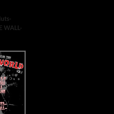
uts-
E WALL-