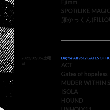
Fjimm
SPOT(LIKE MAGIC! 
膝かっくん(FILLOUT /
2022/02/05/土曜
Dig for All vol.2 GATES OF H
日
ACT
Gates of hopeless
MUDER WITHIN S
ISOLA
HOUND
UNHOLY11