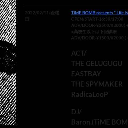
2022/02/11/金曜
TiME BOMB presents “ Life Is
日
OPEN/START-16:30/17:00
ADV/DOOR-¥2500/¥3000(
※高校生以下は下記詳細
ADV/DOOR-¥1500/¥2000 (
ACT/
THE GELUGUGU
EASTBAY
THE SPYMAKER
RadicaLooP
DJ/
Baron.(TiME BOM