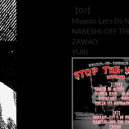
【DJ】
Mippan-Let’s Do N
NABESHI-OFF TH
ZAWAO
YURI