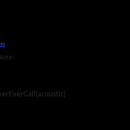
!!!
k 豆付き)
EverCall(acoustic)