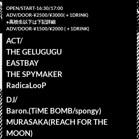
OPEN/START-16:30/17:00
ADV/DOOR-¥2500/¥3000(＋1DRINK)
※高校生以下は下記詳細
ADV/DOOR-¥1500/¥2000 (＋1DRINK)
ACT/
THE GELUGUGU
EASTBAY
THE SPYMAKER
RadicaLooP
DJ/
Baron.(TiME BOMB/spongy)
MURASAKA(REACH FOR THE
MOON)