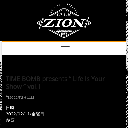
Skip
club
to
名古屋市中区上前
津のライブハウス
content
zion
official
site
TiME BOMB presents “ Life Is Your
Show ” vol.1
2022年2月11日
日時
2022/02/11/金曜日
終日