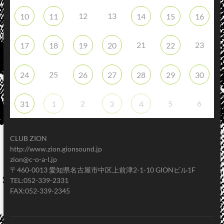
12
13
10
11
14
15
16
21
23
17
18
19
20
22
25
24
26
27
28
29
30
2
5
6
31
1
3
4
CLUB ZION
http://www.zion.gionsound.jp
zion@c-o-a-l.jp
〒460-0013 愛知県名古屋市中区上前津2-1-10 GIONビル1F
TEL:052-339-2331
FAX:052-339-2345