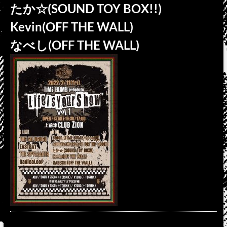
たか☆(SOUND TOY BOX!!)
Kevin(OFF THE WALL)
なべし(OFF THE WALL)