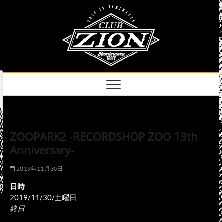
Skip
club
to
名古屋市中区上前
津のライブハウス
content
zion
official
site
ZOOPARK2 -RECORDSHOP ZOO 13th
Anniversary-
2019年11月30日
日時
2019/11/30/土曜日
終日