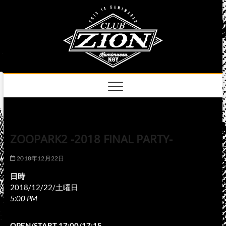
Skip
club
to
名古屋市中区上前
津のライブハウス
content
zion
official
site
ZOOPARK2 -2018 FINAL PARTY-
2018年12月22日
日時
2018/12/22/土曜日
5:00 PM
OPEN/START 17:00/17:15