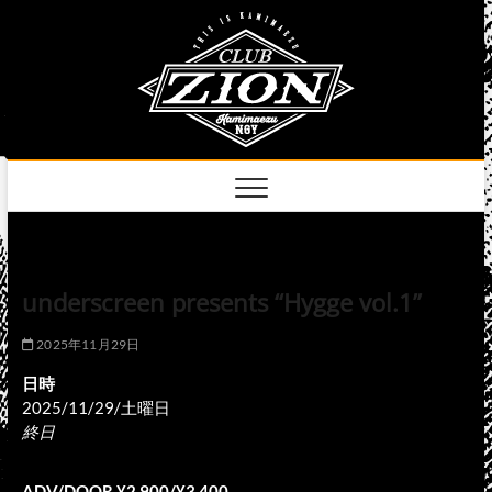
Skip
club
to
名古屋市中区上前
津のライブハウス
content
zion
official
site
underscreen presents “Hygge vol.1”
2025年11月29日
日時
2025/11/29/土曜日
終日
ADV/DOOR ¥2,900/¥3,400