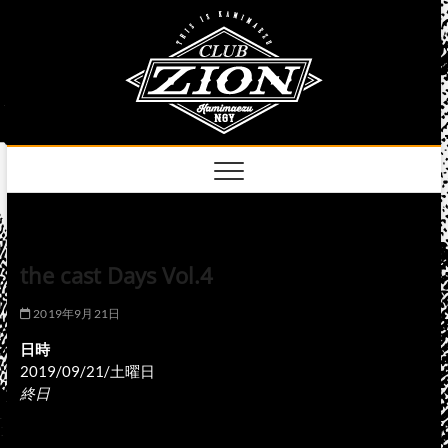
Skip
club
to
名古屋市中区上前
津のライブハウス
content
zion
official
site
the cast Days Vol.4
2019年9月21日
日時
2019/09/21/土曜日
終日