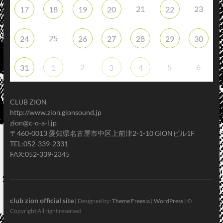
21
23
17
18
19
20
22
25
24
26
27
28
29
30
2
5
6
31
1
3
4
CLUB ZION
http://www.zion.gionsound.jp
zion@c-o-a-l.jp
〒460-0013 愛知県名古屋市中区上前津2-1-10 GIONビル1F
TEL:052-339-2331
FAX:052-339-2345
club zion official site
| Designed by:
Theme Freesia
|
WordPress
| ©
Copyright All right reserved