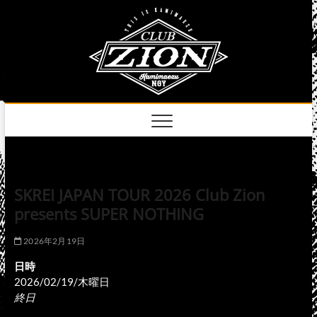
Skip
club
to
名古屋市中区上前
津のライブハウス
content
zion
official
site
SKREI JAPAN TOUR 2026 Club Zion
presents SUPER NOTHING
2026年2月19日
日時
2026/02/19/木曜日
終日