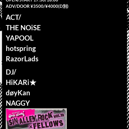
ADV/DOOR ¥3500/¥4000(D別)
ACT/
THE NOiSE
YAPOOL
hotspring
RazorLads
DJ/
HiKARi★
døyKan
NAGGY