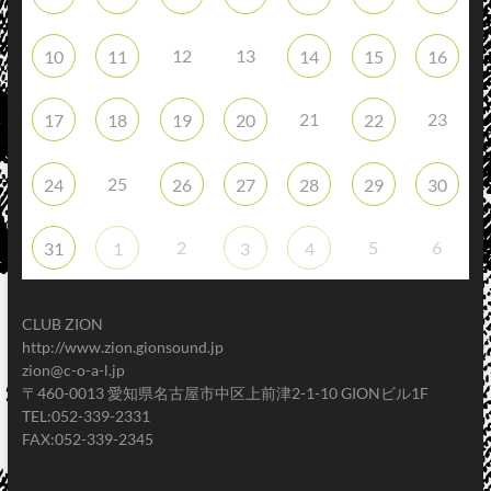
12
13
10
11
14
15
16
21
23
17
18
19
20
22
25
24
26
27
28
29
30
2
5
6
31
1
3
4
CLUB ZION
http://www.zion.gionsound.jp
zion@c-o-a-l.jp
〒460-0013 愛知県名古屋市中区上前津2-1-10 GIONビル1F
TEL:052-339-2331
FAX:052-339-2345