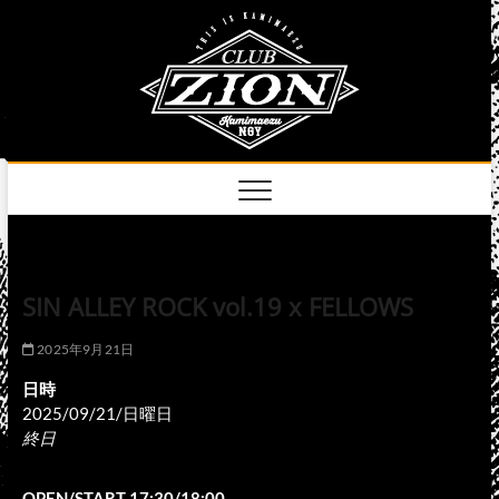
Skip
club
to
名古屋市中区上前
津のライブハウス
content
zion
official
site
SIN ALLEY ROCK vol.19 x FELLOWS
2025年9月21日
日時
2025/09/21/日曜日
終日
OPEN/START 17:30/18:00